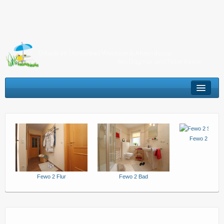
Ostseebad Wustrow
Ferienhaus
Ferienwohnungen
Fewo 2 Schla
Ostseebad Ahrenshoop
Ferienwohnung
Fewo 2 Flur
Fewo 2 Bad
Kontakt