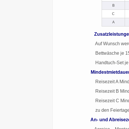
B
C
A
Zusatzleistung
Auf Wunsch werden Zusa
Bettwäsche je 15,00 Euro 
Handtuch-Set je 8,00 Euro
Mindestmietdaue
Reisezeit A Mindestmiet
Reisezeit B Mindestmiet
Reisezeit C Mindestmiet
zu den Feiertagen Minde
An- und Abreisez