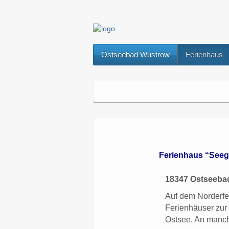
Ostseebad Wustrow
Ferienhaus
Ferienhaus “Seegr
18347 Ostseebad
Auf dem Norderfe
Ferienhäuser zur 
Ostsee. An manch