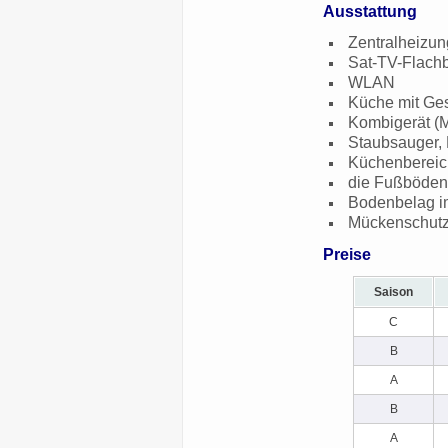
Ausstattung
Zentralheizun
Sat-TV-Flachb
WLAN
Küche mit Gesc
Kombigerät (M
Staubsauger, 
Küchenbereich
die Fußböden 
Bodenbelag i
Mückenschutz
Preise
Saison
C
B
A
B
A