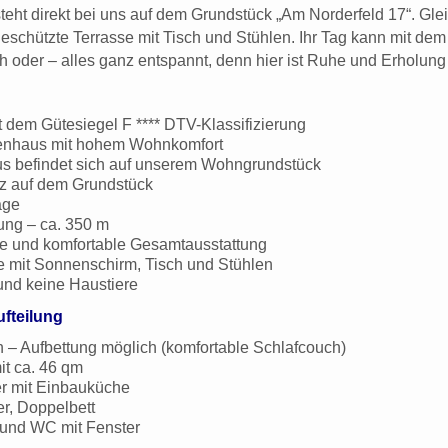
eht direkt bei uns auf dem Grundstück „Am Norderfeld 17“. Gl
eschützte Terrasse mit Tisch und Stühlen. Ihr Tag kann mit de
 oder – alles ganz entspannt, denn hier ist Ruhe und Erholung
 dem Gütesiegel F **** DTV-Klassifizierung
rienhaus mit hohem Wohnkomfort
s befindet sich auf unserem Wohngrundstück
z auf dem Grundstück
age
ung – ca. 350 m
e und komfortable Gesamtausstattung
e mit Sonnenschirm, Tisch und Stühlen
und keine Haustiere
fteilung
n – Aufbettung möglich (komfortable Schlafcouch)
t ca. 46 qm
 mit Einbauküche
r, Doppelbett
 und WC mit Fenster