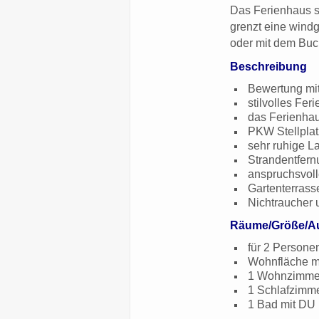
Das Ferienhaus st
grenzt eine windg
oder mit dem Buch
Beschreibung
Bewertung mit
stilvolles Fe
das Ferienhau
PKW Stellplat
sehr ruhige L
Strandentfern
anspruchsvoll
Gartenterrass
Nichtraucher 
Räume/Größe/Au
für 2 Persone
Wohnfläche mi
1 Wohnzimmer
1 Schlafzimme
1 Bad mit DU