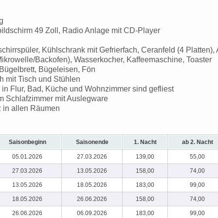
g
ildschirm 49 Zoll, Radio Anlage mit CD-Player
hirrspüler, Kühlschrank mit Gefrierfach, Ceranfeld (4 Platten),
ikrowelle/Backofen), Wasserkocher, Kaffeemaschine, Toaster
Bügelbrett, Bügeleisen, Fön
 mit Tisch und Stühlen
in Flur, Bad, Küche und Wohnzimmer sind gefliest
m Schlafzimmer mit Auslegware
 in allen Räumen
Saisonbeginn
Saisonende
1. Nacht
ab 2. Nacht
05.01.2026
27.03.2026
139,00
55,00
27.03.2026
13.05.2026
158,00
74,00
13.05.2026
18.05.2026
183,00
99,00
18.05.2026
26.06.2026
158,00
74,00
26.06.2026
06.09.2026
183,00
99,00